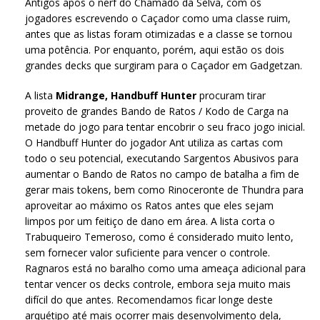
Antigos após o nerf do Chamado da Selva, com os
jogadores escrevendo o Caçador como uma classe ruim,
antes que as listas foram otimizadas e a classe se tornou
uma potência. Por enquanto, porém, aqui estão os dois
grandes decks que surgiram para o Caçador em Gadgetzan.
A lista
Midrange, Handbuff Hunter
procuram tirar
proveito de grandes Bando de Ratos / Kodo de Carga na
metade do jogo para tentar encobrir o seu fraco jogo inicial.
O Handbuff Hunter do jogador Ant utiliza as cartas com
todo o seu potencial, executando Sargentos Abusivos para
aumentar o Bando de Ratos no campo de batalha a fim de
gerar mais tokens, bem como Rinoceronte de Thundra para
aproveitar ao máximo os Ratos antes que eles sejam
limpos por um feitiço de dano em área. A lista corta o
Trabuqueiro Temeroso, como é considerado muito lento,
sem fornecer valor suficiente para vencer o controle.
Ragnaros está no baralho como uma ameaça adicional para
tentar vencer os decks controle, embora seja muito mais
difícil do que antes. Recomendamos ficar longe deste
arquétipo até mais ocorrer mais desenvolvimento dela,