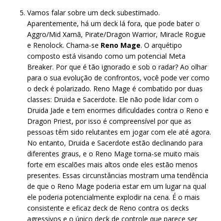
Vamos falar sobre um deck subestimado.
Aparentemente, há um deck lá fora, que pode bater o
Aggro/Mid Xamã, Pirate/Dragon Warrior, Miracle Rogue
e Renolock. Chama-se
Reno Mage
. O arquétipo
composto está visando como um potencial Meta
Breaker. Por que é tão ignorado e sob o radar? Ao olhar
para o sua evolução de confrontos, você pode ver como
o deck é polarizado. Reno Mage é combatido por duas
classes: Druida e Sacerdote. Ele não pode lidar com o
Druida Jade e tem enormes dificuldades contra o Reno e
Dragon Priest, por isso é compreensível por que as
pessoas têm sido relutantes em jogar com ele até agora.
No entanto, Druida e Sacerdote estão declinando para
diferentes graus, e o Reno Mage torna-se muito mais
forte em escalões mais altos onde eles estão menos
presentes. Essas circunstâncias mostram uma tendência
de que o Reno Mage poderia estar em um lugar na qual
ele poderia potencialmente explodir na cena. É o mais
consistente e eficaz deck de Reno contra os decks
agressivos e o único deck de controle que parece ser