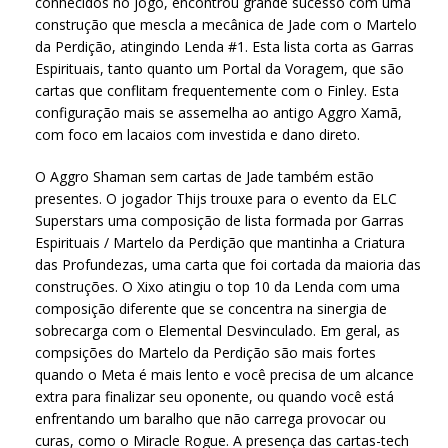
conhecidos no jogo, encontrou grande sucesso com uma
construção que mescla a mecânica de Jade com o Martelo
da Perdição, atingindo Lenda #1. Esta lista corta as Garras
Espirituais, tanto quanto um Portal da Voragem, que são
cartas que conflitam frequentemente com o Finley. Esta
configuração mais se assemelha ao antigo Aggro Xamã,
com foco em lacaios com investida e dano direto.
O Aggro Shaman sem cartas de Jade também estão
presentes. O jogador Thijs trouxe para o evento da ELC
Superstars uma composição de lista formada por Garras
Espirituais / Martelo da Perdição que mantinha a Criatura
das Profundezas, uma carta que foi cortada da maioria das
construções. O Xixo atingiu o top 10 da Lenda com uma
composição diferente que se concentra na sinergia de
sobrecarga com o Elemental Desvinculado. Em geral, as
compsições do Martelo da Perdição são mais fortes
quando o Meta é mais lento e você precisa de um alcance
extra para finalizar seu oponente, ou quando você está
enfrentando um baralho que não carrega provocar ou
curas, como o Miracle Rogue. A presença das cartas-tech