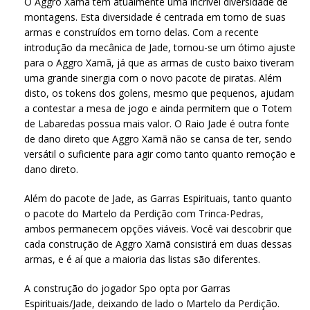
O Aggro Xamã tem atualmente uma incrível diversidade de
montagens. Esta diversidade é centrada em torno de suas
armas e construídos em torno delas. Com a recente
introdução da mecânica de Jade, tornou-se um ótimo ajuste
para o Aggro Xamã, já que as armas de custo baixo tiveram
uma grande sinergia com o novo pacote de piratas. Além
disto, os tokens dos golens, mesmo que pequenos, ajudam
a contestar a mesa de jogo e ainda permitem que o Totem
de Labaredas possua mais valor. O Raio Jade é outra fonte
de dano direto que Aggro Xamã não se cansa de ter, sendo
versátil o suficiente para agir como tanto quanto remoção e
dano direto.
Além do pacote de Jade, as Garras Espirituais, tanto quanto
o pacote do Martelo da Perdição com Trinca-Pedras,
ambos permanecem opções viáveis. Você vai descobrir que
cada construção de Aggro Xamã consistirá em duas dessas
armas, e é aí que a maioria das listas são diferentes.
A construção do jogador Spo opta por Garras
Espirituais/Jade, deixando de lado o Martelo da Perdição.