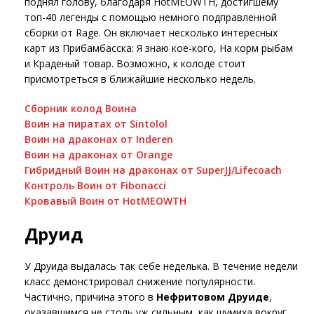
поднял голову, благодаря HotMEOWTH, достигшему
топ-40 легенды с помощью немного подправленной
сборки от Rage. Он включает несколько интересных
карт из Прибамбасска: Я знаю кое-кого, На корм рыбам
и Краденый товар. Возможно, к колоде стоит
присмотреться в ближайшие несколько недель.
Сборник колод Воина
Воин на пиратах от Sintolol
Воин на драконах от Inderen
Воин на драконах от Orange
Гибридный Воин на драконах от SuperJJ/Lifecoach
Контроль Воин от Fibonacci
Кровавый Воин от HotMEOWTH
Друид
У Друида выдалась так себе неделька. В течение недели
класс демонстрировал снижение популярности.
Частично, причина этого в
Нефритовом Друиде
,
оказавшимся не столь уж сильным, как шумиха вокруг