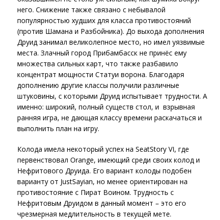
него. Снижение также связано с небывалой
популярностью худших для класса противостояний
(против Шамана и Разбойника). До выхода дополнения
Друид занимал великолепное место, но имел уязвимые
места. Злачный город Прибамбасск не принёс ему
множества сильных карт, что также разбавило
концентрат мощности Статуи ворона. Благодаря
дополнению другие классы получили различные
штуковины, с которыми Друид испытывает трудности. А
именно: широкий, полный существ стол, и взрывная
ранняя игра, не дающая классу времени раскачаться и
выполнить план на игру.
Колода имела некоторый успех на SeatStory VI, где
первенствовал Orange, имеющий среди своих колод и
Нефритового Друида. Его вариант колоды подобен
варианту от JustSayian, но менее ориентирован на
противостояние с Пират Воином. Трудность с
Нефритовым Друидом в данный момент – это его
чрезмерная медлительность в текущей мете.