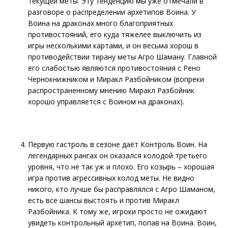
текущей меты. Эту тенденцию мы уже отмечали в
разговоре о распределении архетипов Воина. У
Воина на драконах много благоприятных
противостояний, его куда тяжелее выключить из
игры несколькими картами, и он весьма хорош в
противодействии тирану меты Агро Шаману. Главной
его слабостью являются противостояния с Рено
Чернокнижником и Миракл Разбойником (вопреки
распространенному мнению Миракл Разбойник
хорошо управляется с Воином на драконах).
Первую гастроль в сезоне даёт Контроль Воин. На
легендарных рангах он оказался колодой третьего
уровня, что не так уж и плохо. Его козырь – хорошая
игра против агрессивных колод меты. Не видно
никого, кто лучше бы расправлялся с Агро Шаманом,
есть все шансы выстоять и против Миракл
Разбойника. К тому же, игроки просто не ожидают
увидеть контрольный архетип, попав на Воина. Воин,