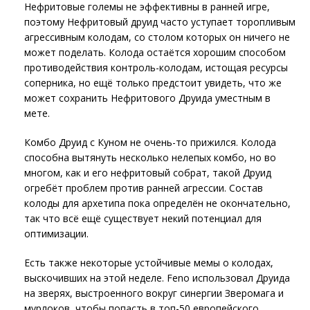
Нефритовые големы не эффективны в ранней игре,
поэтому Нефритовый друид часто уступает торопливым
агрессивным колодам, со столом которых он ничего не
может поделать. Колода остаётся хорошим способом
противодействия контроль-колодам, истощая ресурсы
соперника, но ещё только предстоит увидеть, что же
может сохранить Нефритового Друида уместным в
мете.
Комбо Друид с Куном не очень-то прижился. Колода
способна вытянуть несколько нелепых комбо, но во
многом, как и его нефритовый собрат, такой Друид
огребёт проблем против ранней агрессии. Состав
колоды для архетипа пока определён не окончательно,
так что всё ещё существует некий потенциал для
оптимизации.
Есть также некоторые устойчивые мемы о колодах,
выскочивших на этой неделе. Feno использовал Друида
на зверях, выстроенного вокруг синергии Зверомага и
мурлоков, чтобы попасть в топ-50 европейского