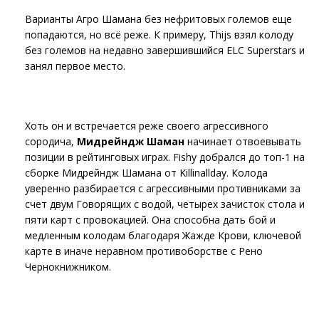
Варианты Агро Шамана без нефритовых големов еще
попадаются, но всё реже. К примеру, Thijs взял колоду
без големов на недавно завершившийся ELC Superstars и
занял первое место.
Хоть он и встречается реже своего агрессивного
сородича,
Мидрейндж Шаман
начинает отвоевывать
позиции в рейтинговых играх. Fishy добрался до топ-1 на
сборке Мидрейндж Шамана от Killinallday. Колода
уверенно разбирается с агрессивными противниками за
счет двум Говорящих с водой, четырех зачисток стола и
пяти карт с провокацией. Она способна дать бой и
медленным колодам благодаря Жажде Крови, ключевой
карте в иначе неравном противоборстве с Рено
Чернокнижником.