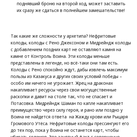
поднявший броню на второй ход, может заставить
их сразу же сдаться в полнейшем замешательстве!
Так какие же сложности у архетипа? Нефритовые
колоды, колоды с Рено Джексоном и Мидрейндж колоды
с добавлением поздних карт не оставляют камня на
камне от Контроль Воина. Эти колоды меньше
представлены в легенде, но всё-таки они там есть.
Колоды с Рено спокойно ждут, дабы извлечь максимум
пользы из Казакуса и других своих условий победы –
особо им ничего не угрожает. Жрец на драконах
накапливает ресурсы через свои могущественные
раскопки и давит на столе так, что не спасает и
Потасовка. Мидрейндж Шаман по капле накапливает
преимущество через силу героя, и рано или поздно у
Воина не найдется ответа на Жажду крови или Рыцаря
Громового Утёса. Нефритовые колоды прессингуют его
до тех пор, пока у Воина не останется карт, чтобы
убирать големов. Это занятный факт с совершенно