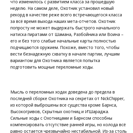
что изменилось с развитием класса за прошедшую
неделю. На самом деле, Охотник установил новый
рекорд в качестве реже всего встречающегося класса
за всё время выхода наших мета-отчетов. Охотник
попросту не может выдержать быстрого начального
натиска пиратами от Шамана, Разбойника или Воина –
его и без того слабые начальные карты полностью
подчищаются оружием. Похоже, вместо того, чтобы
вести безнадежную схватку в начале партии, лучшим
вариантом для Охотника является попытка
подготовить мощные переломные ходы.
Мысль о переломных ходах доведена до предела в
последней сборке Охотника на секретах от NickChipper,
из которой выброшены все существа кроме Барнса,
Высокогривов, Скрытных охотниц и И’Шараджа.
Сильные ходы с Охотницами и Барнсом способны
компенсировать отсутствие ранней игры, но колода всё
равно остается чрезвычайно нестабильной. Из-за столь