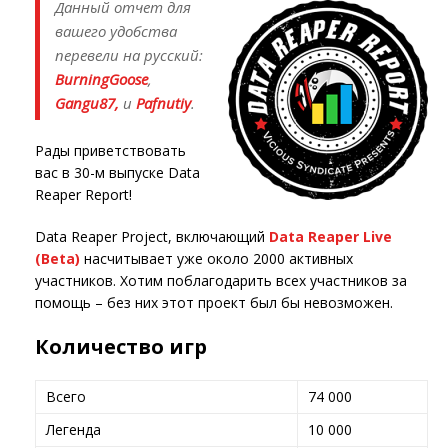
Данный отчет для
вашего удобства
перевели на русский:
BurningGoose
,
Gangu87,
и
Pafnutiy
.
Рады приветствовать
вас в 30-м выпуске Data
Reaper Report!
Data Reaper Project, включающий
Data Reaper Live
(Beta)
насчитывает уже около 2000 активных
участников. Хотим поблагодарить всех участников за
помощь – без них этот проект был бы невозможен.
Количество игр
Всего
74 000
Легенда
10 000