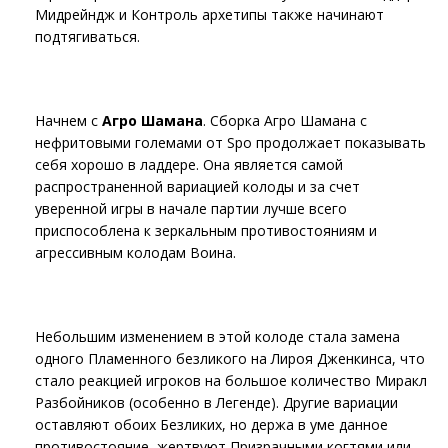
Мидрейндж и Контроль архетипы также начинают
подтягиваться.
Начнем с
Агро Шамана
. Сборка Агро Шамана с
нефритовыми големами от Spo продолжает показывать
себя хорошо в ладдере. Она является самой
распространенной вариацией колоды и за счет
уверенной игры в начале партии лучше всего
приспособлена к зеркальным противостояниям и
агрессивным колодам Воина.
Небольшим изменением в этой колоде стала замена
одного Пламенного безликого на Лироя Дженкинса, что
стало реакцией игроков на большое количество Миракл
Разбойников (особенно в Легенде). Другие вариации
оставляют обоих Безликих, но держа в уме данное
противостояние, жертвуют Призрачными когтями или