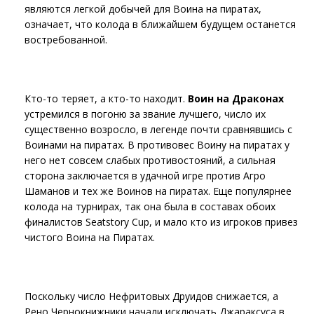
являются легкой добычей для Воина на пиратах,
означает, что колода в ближайшем будущем останется
востребованной.
Кто-то теряет, а кто-то находит.
Воин на Драконах
устремился в погоню за звание лучшего, число их
существенно возросло, в легенде почти сравнявшись с
Воинами на пиратах. В противовес Воину на пиратах у
него нет совсем слабых противостояний, а сильная
сторона заключается в удачной игре против Агро
Шаманов и тех же Воинов на пиратах. Еще популярнее
колода на турнирах, так она была в составах обоих
финалистов Seatstory Cup, и мало кто из игроков привез
чистого Воина на Пиратах.
Поскольку число Нефритовых Друидов снижается, а
Рено Чернокнижники начали исключать Джараксуса в