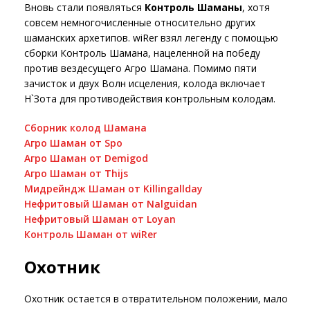
Вновь стали появляться
Контроль Шаманы
, хотя
совсем немногочисленные относительно других
шаманских архетипов. wiRer взял легенду с помощью
сборки Контроль Шамана, нацеленной на победу
против вездесущего Агро Шамана. Помимо пяти
зачисток и двух Волн исцеления, колода включает
Н`Зота для противодействия контрольным колодам.
Сборник колод Шамана
Агро Шаман от Spo
Агро Шаман от Demigod
Агро Шаман от Thijs
Мидрейндж Шаман от Killingallday
Нефритовый Шаман от Nalguidan
Нефритовый Шаман от Loyan
Контроль Шаман от wiRer
Охотник
Охотник остается в отвратительном положении, мало