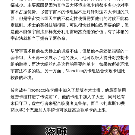
幅减少。主要原因是因为其他四大环境主流卡组都多多少少对宇
宙术占据优势。尽管宇宙术的卡组里不乏对针对这四大卡组的武
器，但是宇宙类卡组天生的不稳定性使得需要他们的时候不能稳
定抓到。术士的英雄技能很强，可以很快过到自己需要的牌，但
是他不能像宇宙法那样充分利用雷诺杰克逊的价值，有了冰箱的
宇宙法就相当于拥有了两条命。
尽管宇宙术目前在天梯上的境遇不佳，但是他本身还是很强的一
套卡组。大王再一次展示了他的强大，他可以极大提升对控制卡
组的胜率，而达大螺丝也是这样的重要的单卡，如果你所处环境
宇宙法不多的话。另一方面，Stancifka的卡组适合快攻卡组比
较多的环境。
传奇战神Fibonacci在卡组中加入了新版本术士橙，他最高使用
这套卡组打进了传说前10。他的卡组中加入了大王，同时还有
末日守卫，虚空行者来配合唤魔者克鲁尔。而且卡扎库斯10费
药水将3个恶魔加入手牌也可以提高这张单卡的上限。