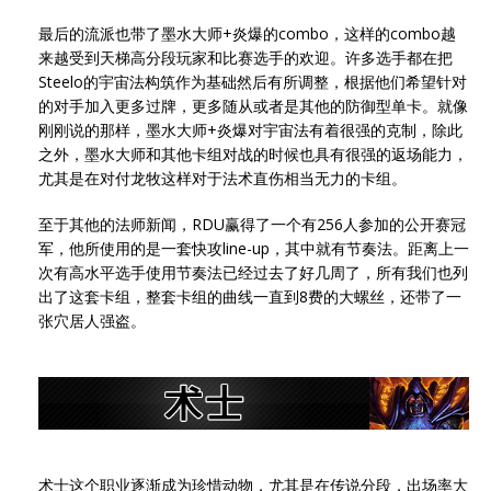
最后的流派也带了墨水大师+炎爆的combo，这样的combo越
来越受到天梯高分段玩家和比赛选手的欢迎。许多选手都在把
Steelo的宇宙法构筑作为基础然后有所调整，根据他们希望针对
的对手加入更多过牌，更多随从或者是其他的防御型单卡。就像
刚刚说的那样，墨水大师+炎爆对宇宙法有着很强的克制，除此
之外，墨水大师和其他卡组对战的时候也具有很强的返场能力，
尤其是在对付龙牧这样对于法术直伤相当无力的卡组。
至于其他的法师新闻，RDU赢得了一个有256人参加的公开赛冠
军，他所使用的是一套快攻line-up，其中就有节奏法。距离上一
次有高水平选手使用节奏法已经过去了好几周了，所有我们也列
出了这套卡组，整套卡组的曲线一直到8费的大螺丝，还带了一
张穴居人强盗。
术士这个职业逐渐成为珍惜动物，尤其是在传说分段，出场率大