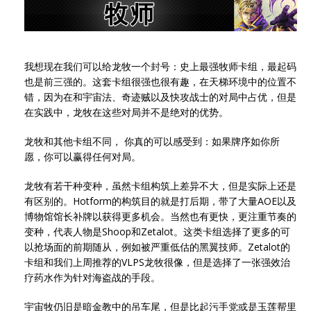
我想现在我们可以给龙牧一个封号：史上最强牧师卡组，最起码
也是前三强的。这套卡组很强也很有趣，在天梯环境中的位置不
错，因为在和宇宙法、奇迹贼以及快攻战士的对局中占优，但是
在实践中，龙牧在这些对局并不是绝对的优势。
龙牧和其他卡组不同， 你真的可以感受到：如果牌序如你所
愿，你可以赢得任何对局。
龙牧有若干种变种，虽然卡组构筑上差异不大，但是实际上还是
有区别的。Hotform的构筑目的就是打后期，带了大量AOE以及
博物馆馆长补牌以获得更多机会。当然也有更快，更注重节奏的
变种，代表人物是Shoop和Zetalot。这类卡组选择了更多的可
以抢场面的前期随从，例如被严重低估的黑翼技师。Zetalot的
卡组和我们上周推荐的VLPS龙牧很像，但是选择了一张强效治
疗药水作为针对海盗战的手段。
宇宙牧仍旧是暗金教中的吊车尾，但是比起污手党或是玉莲帮里