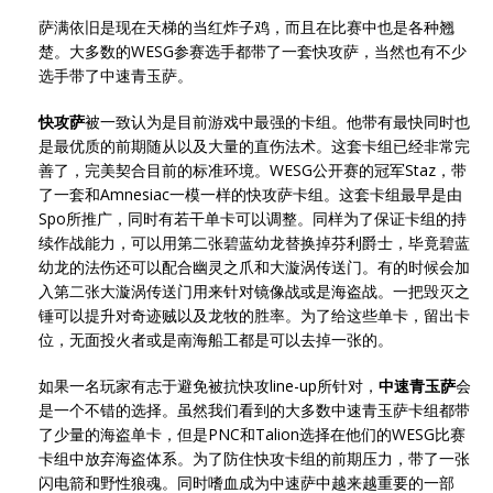
萨满依旧是现在天梯的当红炸子鸡，而且在比赛中也是各种翘
楚。大多数的WESG参赛选手都带了一套快攻萨，当然也有不少
选手带了中速青玉萨。
快攻萨
被一致认为是目前游戏中最强的卡组。他带有最快同时也
是最优质的前期随从以及大量的直伤法术。这套卡组已经非常完
善了，完美契合目前的标准环境。WESG公开赛的冠军Staz，带
了一套和Amnesiac一模一样的快攻萨卡组。这套卡组最早是由
Spo所推广，同时有若干单卡可以调整。同样为了保证卡组的持
续作战能力，可以用第二张碧蓝幼龙替换掉芬利爵士，毕竟碧蓝
幼龙的法伤还可以配合幽灵之爪和大漩涡传送门。有的时候会加
入第二张大漩涡传送门用来针对镜像战或是海盗战。一把毁灭之
锤可以提升对奇迹贼以及龙牧的胜率。为了给这些单卡，留出卡
位，无面投火者或是南海船工都是可以去掉一张的。
如果一名玩家有志于避免被抗快攻line-up所针对，
中速青玉萨
会
是一个不错的选择。虽然我们看到的大多数中速青玉萨卡组都带
了少量的海盗单卡，但是PNC和Talion选择在他们的WESG比赛
卡组中放弃海盗体系。为了防住快攻卡组的前期压力，带了一张
闪电箭和野性狼魂。同时嗜血成为中速萨中越来越重要的一部