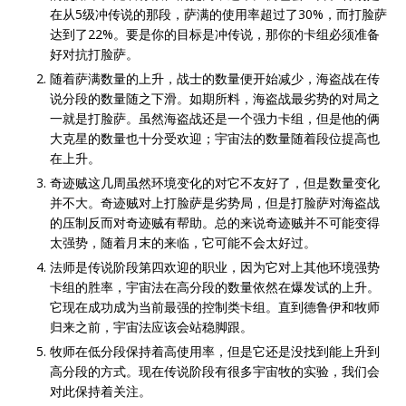
在从5级冲传说的那段，萨满的使用率超过了30%，而打脸萨
达到了22%。要是你的目标是冲传说，那你的卡组必须准备
好对抗打脸萨。
随着萨满数量的上升，战士的数量便开始减少，海盗战在传
说分段的数量随之下滑。如期所料，海盗战最劣势的对局之
一就是打脸萨。虽然海盗战还是一个强力卡组，但是他的俩
大克星的数量也十分受欢迎；宇宙法的数量随着段位提高也
在上升。
奇迹贼这几周虽然环境变化的对它不友好了，但是数量变化
并不大。奇迹贼对上打脸萨是劣势局，但是打脸萨对海盗战
的压制反而对奇迹贼有帮助。总的来说奇迹贼并不可能变得
太强势，随着月末的来临，它可能不会太好过。
法师是传说阶段第四欢迎的职业，因为它对上其他环境强势
卡组的胜率，宇宙法在高分段的数量依然在爆发试的上升。
它现在成功成为当前最强的控制类卡组。直到德鲁伊和牧师
归来之前，宇宙法应该会站稳脚跟。
牧师在低分段保持着高使用率，但是它还是没找到能上升到
高分段的方式。现在传说阶段有很多宇宙牧的实验，我们会
对此保持着关注。