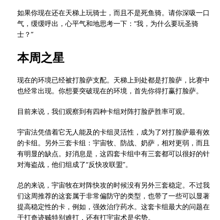
如果你现在还在天梯上玩骑士，而且不是死鱼骑。请你深吸一口
气，缓缓呼出，心平气和地思考一下：“我，为什么要玩圣骑
士？”
本周之星
现在的环境已经被打脸萨支配。天梯上到处都是打脸萨，比赛中
也经常出现。你想要突破现在的环境，首先你得打赢打脸萨。
目前来说，我们观察到有四种卡组对阵打脸萨胜率可观。
宇宙法凭借着它无人能及的卡组灵活性，成为了对打脸萨最有效
的卡组。另外三套卡组：宇宙牧、防战、奶萨，相对更弱，而且
有明显的缺点。好消息是，这四套卡组中有三套都可以很好的针
对海盗战，他们组成了“反快攻联盟”。
总的来说，宇宙牧在对阵快攻的时候没有另外三套稳定。不过我
们这周推荐的这套属于非常偏防守的类型，也带了一些可以显著
提高稳定性的卡，例如，强效治疗药水。这套卡组最大的问题在
于打奇迹贼特别难打，还有打宇宙术是劣势。