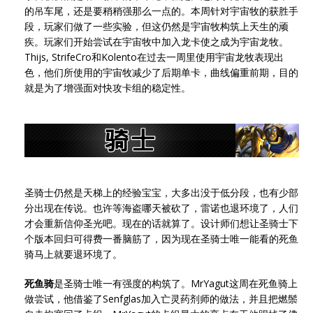
的吊车尾，还是要稍稍强那么一点的。本周针对宇宙牧的获胜手
段，玩家们做了一些实验，但这仍然是宇宙牧构筑上天生的顽
疾。玩家们开始尝试在宇宙牧中加入龙卡使之成为宇宙龙牧。
Thijs, StrifeCro和Kolento在过去一周里使用宇宙龙牧表现出
色，他们所使用的宇宙牧减少了后期单卡，曲线偏重前期，目的
就是为了增强面对快攻卡组的稳定性。
圣骑士仍然是天梯上的经验宝宝，大多出没于低分段，也有少部
分出现在传说。也许等海盗哪天被砍了，雷诺也退环境了，人们
才会重新信仰圣光吧。现在的话就算了。设计师们想让圣骑士下
个版本回归可得费一番脑筋了，因为现在圣骑士唯一能看的死鱼
骑马上就要退环境了。
死鱼骑
是圣骑士唯一有强度的构筑了。MrYagut这周在死鱼骑上
做尝试，他借鉴了Senfglas加入亡灵药剂师的做法，并且把燃鬃