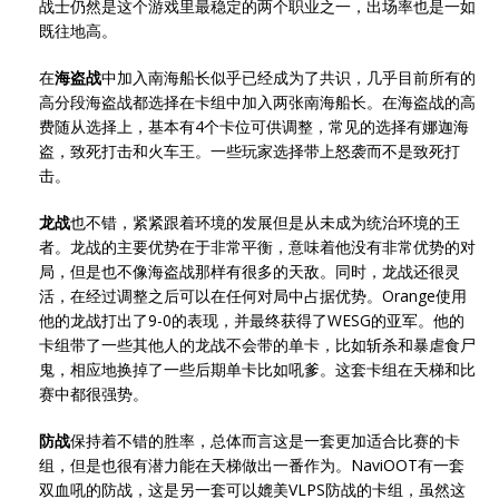
战士仍然是这个游戏里最稳定的两个职业之一，出场率也是一如
既往地高。
在
海盗战
中加入南海船长似乎已经成为了共识，几乎目前所有的
高分段海盗战都选择在卡组中加入两张南海船长。在海盗战的高
费随从选择上，基本有4个卡位可供调整，常见的选择有娜迦海
盗，致死打击和火车王。一些玩家选择带上怒袭而不是致死打
击。
龙战
也不错，紧紧跟着环境的发展但是从未成为统治环境的王
者。龙战的主要优势在于非常平衡，意味着他没有非常优势的对
局，但是也不像海盗战那样有很多的天敌。同时，龙战还很灵
活，在经过调整之后可以在任何对局中占据优势。Orange使用
他的龙战打出了9-0的表现，并最终获得了WESG的亚军。他的
卡组带了一些其他人的龙战不会带的单卡，比如斩杀和暴虐食尸
鬼，相应地换掉了一些后期单卡比如吼爹。这套卡组在天梯和比
赛中都很强势。
防战
保持着不错的胜率，总体而言这是一套更加适合比赛的卡
组，但是也很有潜力能在天梯做出一番作为。NaviOOT有一套
双血吼的防战，这是另一套可以媲美VLPS防战的卡组，虽然这