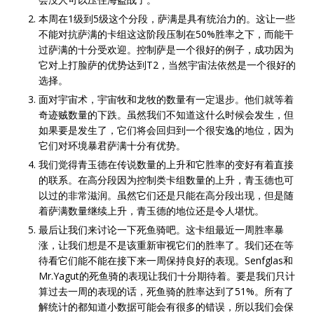
本周在1级到5级这个分段，萨满是具有统治力的。这让一些
不能对抗萨满的卡组这这阶段压制在50%胜率之下，而能干
过萨满的十分受欢迎。控制萨是一个很好的例子，成功因为
它对上打脸萨的优势达到T2，当然宇宙法依然是一个很好的
选择。
面对宇宙术，宇宙牧和龙牧的数量有一定退步。他们就等着
奇迹贼数量的下跌。虽然我们不知道这什么时候会发生，但
如果要是发生了，它们将会回归到一个很安逸的地位，因为
它们对环境暴君萨满十分有优势。
我们觉得青玉德在传说数量的上升和它胜率的变好有着直接
的联系。在高分段因为控制类卡组数量的上升，青玉德也可
以过的非常滋润。虽然它们还是只能在高分段出现，但是随
着萨满数量继续上升，青玉德的地位还是令人堪忧。
最后让我们来讨论一下死鱼骑吧。这卡组最近一周胜率暴
涨，让我们想是不是该重新审视它们的胜率了。我们还在等
待看它们能不能在接下来一周保持良好的表现。Senfglas和
Mr.Yagut的死鱼骑的表现让我们十分期待着。要是我们只计
算过去一周的表现的话，死鱼骑的胜率达到了51%。所有了
解统计的都知道小数据可能会有很多的错误，所以我们会保