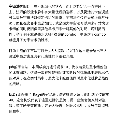
宇宙法
仍旧处于在不断细化的状态，而且这肯定会一直持续下
去。法师的职业卡牌中有大量优质的选择，以及灵活的卡位调整
可以提升宇宙法对特定卡组的胜率。宇宙法不仅在天梯上非常强
势，而且在比赛中也是如此，就是因为宇宙法可以用来针对快攻
卡组的同时仍旧保留其他单卡用来针对其他的对局。说到灵活
性，举个例子就是墨水大师+炎爆的combo，单凭这个combo
就提升了对宇宙术的胜率。
目前主流的宇宙法可以分为3大流派，我们在这里也会给出三大
流派中最厉害最具有代表性的卡组做介绍。
Jab的宇宙法，本周成功打进传说前10，代表着最注重卡组价值
的比赛思路。这是一套在容易拖到疲劳阶段的镜像战中表现出色
的对局，在这类对局中，最大化卡组价值同时最小化过牌是最好
的战略。
ExDe则采用了 Rage的宇宙法，进过微调之后，他打到了传说前
40。这套构筑代表了注重过牌的思路，用一些脏套路来针对盗
贼，带了哈里森琼斯，穴居人强盗，冰环和冰甲，提升了对盗贼
的胜率。