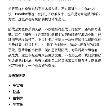
奶萨同样对奇迹贼和宇宙术很头疼。不过最近StanCifka的构
筑，Paradox用这一套打进了欧服前十，也许是对奇迹贼的解决
方案。这也许会给奶萨的构筑带来变化。
防战是海盗体系的天敌，不仅能抓海盗战，打脸萨，还能抓奇迹
贼。这个卡组有一个严重的问题在于它的解牌并非源源不断，解
牌用光就没法打了。不过往卡组里塞入一两张脏鼠可以帮助你在
劣势对局中获得胜利。=。除了把怪解光，防战也还有别的获胜
手段。那些带的比较厚，例如恩佐斯防战，对阵后期卡组也有一
战之力。这些卡组在将来会更加完善。不管怎么说，我们预测它
将会是快到月底，所有人都把自己的灵魂出卖给帕奇斯，以赢得
HCT积分时，一个非常好的选择。
反快攻联盟
宇宙法
防战
控制萨
宇宙牧