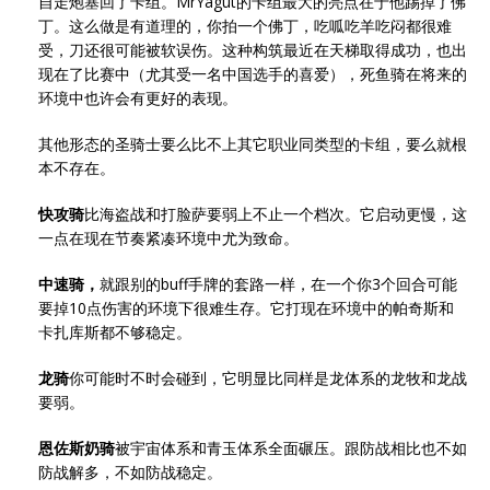
自走炮塞回了卡组。MrYagut的卡组最大的亮点在于他踢掉了佛
丁。这么做是有道理的，你拍一个佛丁，吃呱吃羊吃闷都很难
受，刀还很可能被软误伤。这种构筑最近在天梯取得成功，也出
现在了比赛中（尤其受一名中国选手的喜爱），死鱼骑在将来的
环境中也许会有更好的表现。
其他形态的圣骑士要么比不上其它职业同类型的卡组，要么就根
本不存在。
快攻骑
比海盗战和打脸萨要弱上不止一个档次。它启动更慢，这
一点在现在节奏紧凑环境中尤为致命。
中速骑，
就跟别的buff手牌的套路一样，在一个你3个回合可能
要掉10点伤害的环境下很难生存。它打现在环境中的帕奇斯和
卡扎库斯都不够稳定。
龙骑
你可能时不时会碰到，它明显比同样是龙体系的龙牧和龙战
要弱。
恩佐斯奶骑
被宇宙体系和青玉体系全面碾压。跟防战相比也不如
防战解多，不如防战稳定。