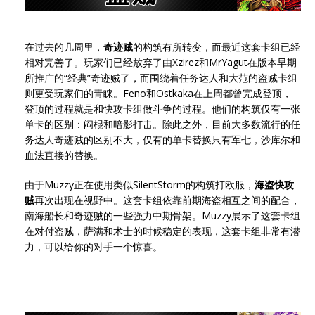
在过去的几周里，
奇迹贼
的构筑有所转变，而最近这套卡组已经
相对完善了。玩家们已经放弃了由Xzirez和MrYagut在版本早期
所推广的“经典”奇迹贼了，而围绕着任务达人和大范的盗贼卡组
则更受玩家们的青睐。Feno和Ostkaka在上周都曾完成登顶，
登顶的过程就是和快攻卡组做斗争的过程。他们的构筑仅有一张
单卡的区别：闷棍和暗影打击。除此之外，目前大多数流行的任
务达人奇迹贼的区别不大，仅有的单卡替换只有军七，沙库尔和
血法直接的替换。
由于Muzzy正在使用类似SilentStorm的构筑打欧服，
海盗快攻
贼
再次出现在视野中。这套卡组依靠前期海盗相互之间的配合，
南海船长和奇迹贼的一些强力中期骨架。Muzzy展示了这套卡组
在对付盗贼，萨满和术士的时候稳定的表现，这套卡组非常有潜
力，可以给你的对手一个惊喜。