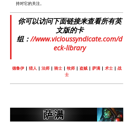
持对它的关注。
你可以访问下面链接来查看所有英
文版的卡
组：
//www.vicioussyndicate.com/d
eck-library
德鲁伊
|
猎人
|
法师
|
骑士
|
牧师
|
盗贼
|
萨满
|
术士
|
战
士