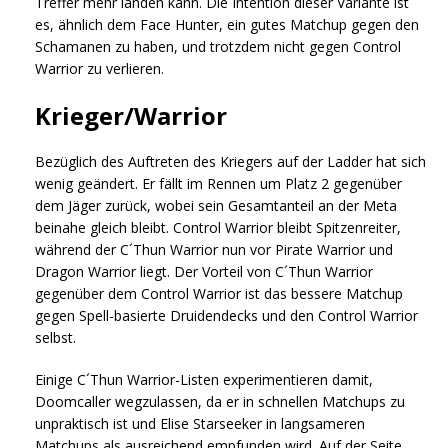
Treffer mehr landen kann. Die Intention dieser Variante ist
es, ähnlich dem Face Hunter, ein gutes Matchup gegen den
Schamanen zu haben, und trotzdem nicht gegen Control
Warrior zu verlieren.
Krieger/Warrior
Bezüglich des Auftreten des Kriegers auf der Ladder hat sich
wenig geändert. Er fällt im Rennen um Platz 2 gegenüber
dem Jäger zurück, wobei sein Gesamtanteil an der Meta
beinahe gleich bleibt. Control Warrior bleibt Spitzenreiter,
während der C´Thun Warrior nun vor Pirate Warrior und
Dragon Warrior liegt. Der Vorteil von C´Thun Warrior
gegenüber dem Control Warrior ist das bessere Matchup
gegen Spell-basierte Druidendecks und den Control Warrior
selbst.
Einige C´Thun Warrior-Listen experimentieren damit,
Doomcaller wegzulassen, da er in schnellen Matchups zu
unpraktisch ist und Elise Starseeker in langsameren
Matchups als ausreichend empfunden wird. Auf der Seite