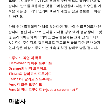
드
입니다. 대부분 TicTac의 덱과 비슷한 덱으로 플레이하고 있
습니다. 반스를 채용하는 것을 고려할만한데, 나쁜 하수인을 가
져올 가능성이 거의 없기에 빠르게 게임을 잡고 콤보를 이어갈
만 하지요.
만약 뭔가 즐겜할만한 덱을 찾는다면
위니-야수 드루이드
가 있
습니다. 정신 자극으로 핀자를 가져올 경우 덱이 정말 좋다고 몇
몇 플레이어들이 이야기하고 있는데 문제는 그게 잘 일어나지
않는다는 것이지요. 결론적으로 컨트롤 덱들을 향한 큰 변화가
없지 않은 이상 드루이드는 계속 뒤처진 상태로 남을 겁니다.
드루이드 직업 덱 목록
JustSayian의 비취 드루이드
Orange의 비취 드루이드
Tictac의 말리고스 드루이드
Barnes의 말리고스 드루이드
Feno의 크툰 드루이드
Feno의 위니 드루이드 (*Just a screenshot*)
마법사