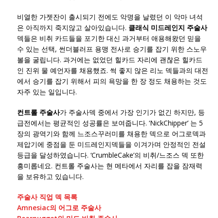
비열한 가젯잔이 출시되기 전에도 악명을 날렸던 이 악마 녀석
은 아직까지 죽지않고 살아있습니다.
클래식 미드레인지 주술사
덱들은 비취 카드들을 포기한 대신 과거부터 애용해왔던 믿을
수 있는 선택, 썬더블러프 용맹 전사로 승기를 잡기 위한 스노우
볼을 굴립니다. 과거에는 없었던 힐카드 자리에 괜찮은 힐카드
인 진위 물 예언자를 채용했죠. 썩 좋지 않은 리노 덱들과의 대전
에서 승기를 잡기 위해서 피의 욕망을 한 장 정도 채용하는 것도
자주 있는 일입니다.
컨트롤 주술사
가 주술사덱 중에서 가장 인기가 없긴 하지만, 등
급전에서는 평균적인 성공률은 보여줍니다. ‘NickChipper’ 는 5
장의 광역기와 함께 느조스꾸러미를 채용한 덱으로 어그로덱과
제압기에 중점을 둔 미드레인지덱들을 이겨가며 안정적인 전설
등급을 달성하였습니다. ‘CrumbleCake’의 비취/느조스 덱 또한
흥미롭네요. 컨트롤 주술사는 현 메타에서 자리를 잡을 잠재력
을 보유하고 있습니다.
주술사 직업 덱 목록
Amnesiac의 어그로 주술사