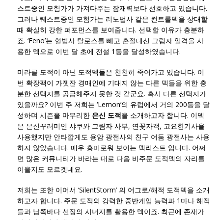
스트중인 모험가가 가져다주는 잠재력보다 선호하고 있습니다.
그러나 퀘스트중인 모험가는 리노법사 같은 컨트롤덱을 상대할
때 확실히 강한 퍼포먼스를 보여줍니다. 선택할 이유가 충분하
죠. ‘Feno’는 혈법사 탈로스를 빼고 혼절대신 그림자 일격을 사
용한 덱으로 이번 달 초에 전설 1등을 달성하였습니다.
미라클 도적이 아닌 도적덱들은 천천히 죽어가고 있습니다. 이
번 확장팩이 가젯잔 경매인에 기대지 않는 다른 덱들을 위한 충
분한 선택지를 공급해주지 못한 것 같군요. 혹시 다른 선택지가
있을까요? 이번 주 저희는 ‘Lemon’의 유럽에서 거의 200등을 달
성하며 시즌을 마무리한
은신 도적
을 소개하고자 합니다. 이덱
은 은신꾸러미인 샤쿠와 그림자 사부, 연꽃자객, 고요한기사을
사용했지만 안타깝게도 용암 광전사의 친구 어둠 광전사는 사용
하지 않았습니다. 매우 흥미로워 보이는 덱리스트 입니다. 어쩌
면 많은 커뮤니티가 바라는 대로 다음 비주문 도적덱의 자리를
이을지도 모르겟네요.
저희는 또한 이어서 ‘SilentStorm’ 의 어그로/해적 도적덱을 소개
하고자 합니다. 주문 도적의 강력한 중반게임 능력과 1마나 해적
들과 남쪽바다 선장의 시너지를 활용한 덱이죠. 최근에 존재가