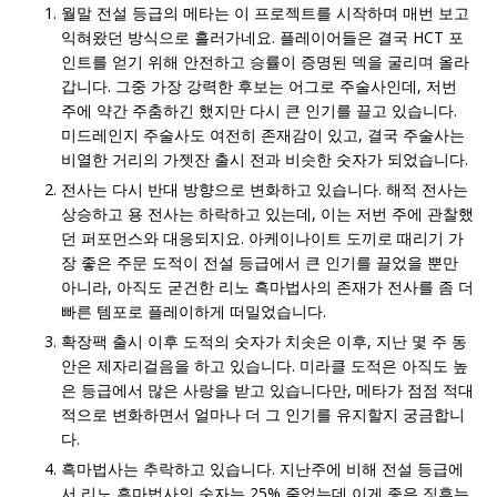
월말 전설 등급의 메타는 이 프로젝트를 시작하며 매번 보고
익혀왔던 방식으로 흘러가네요. 플레이어들은 결국 HCT 포
인트를 얻기 위해 안전하고 승률이 증명된 덱을 굴리며 올라
갑니다. 그중 가장 강력한 후보는 어그로 주술사인데, 저번
주에 약간 주춤하긴 했지만 다시 큰 인기를 끌고 있습니다.
미드레인지 주술사도 여전히 존재감이 있고, 결국 주술사는
비열한 거리의 가젯잔 출시 전과 비슷한 숫자가 되었습니다.
전사는 다시 반대 방향으로 변화하고 있습니다. 해적 전사는
상승하고 용 전사는 하락하고 있는데, 이는 저번 주에 관찰했
던 퍼포먼스와 대응되지요. 아케이나이트 도끼로 때리기 가
장 좋은 주문 도적이 전설 등급에서 큰 인기를 끌었을 뿐만
아니라, 아직도 굳건한 리노 흑마법사의 존재가 전사를 좀 더
빠른 템포로 플레이하게 떠밀었습니다.
확장팩 출시 이후 도적의 숫자가 치솟은 이후, 지난 몇 주 동
안은 제자리걸음을 하고 있습니다. 미라클 도적은 아직도 높
은 등급에서 많은 사랑을 받고 있습니다만, 메타가 점점 적대
적으로 변화하면서 얼마나 더 그 인기를 유지할지 궁금합니
다.
흑마법사는 추락하고 있습니다. 지난주에 비해 전설 등급에
서 리노 흑마법사의 숫자는 25% 줄었는데 이게 좋은 징후는