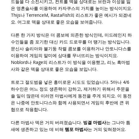
드들을 다 소진시키고, 컨트롤 덱을 상대로는 브란과 이성을 잃
은 영혼술사를 이용하여 카자쿠스의 가치를 높이는 방식이지요.
Thijs나 TerrenceM, RastaFish의 리스트가 좋은 예시가 되겠네
요. 어그로 덱을 상대로 좋은 모습을 보여줍니다.
다른 한 가지 방식은 더 콤보에 의존한 방식인데, 미드레인지 하
수인들을 좀 포기한 대신 카드 드로우를 더 땡기는 방식입니다.
문신사 솔리아와 불기둥 작렬 콤보를 이용하거나 안토니다스를
이용하여 게임의 말미에 상대를 무너뜨리는 방식이지요.
Noblord나 Rage의 리스트가 이 방식을 이용했고, 리노 흑마법
사와 같은 덱을 상대로 좋은 모습을 보입니다.
트로그 절도범을 넣은 흥미로운 시도도 있었습니다. 5마나 4/6
하수인은 어느 정도 생존력이 강하고, 제거하기 위해서 주문을
쓸 일이 많은데 이러면 마법사에게 동전을 주게 되지요. 이 동전
은 나중에 안토니다스와 함께 사용되면서 게임의 후반에 큰 위
협으로 작용합니다.
다른 마법사 덱은 거의 버려졌습니다.
빙결 마법사
는 그나마 틈
새에 생존하고 있는 데 비해
템포 마법사
는 거의 잊혀졌어요.