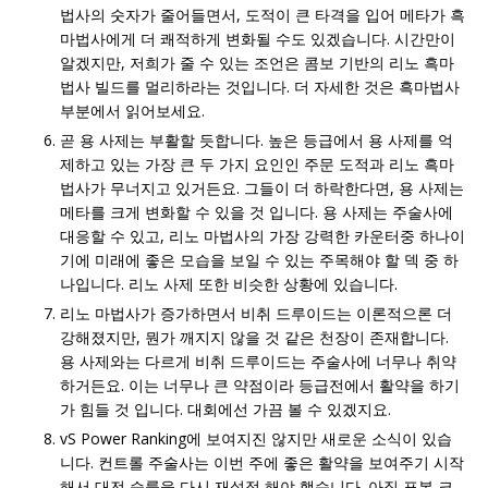
법사의 숫자가 줄어들면서, 도적이 큰 타격을 입어 메타가 흑
마법사에게 더 쾌적하게 변화될 수도 있겠습니다. 시간만이
알겠지만, 저희가 줄 수 있는 조언은 콤보 기반의 리노 흑마
법사 빌드를 멀리하라는 것입니다. 더 자세한 것은 흑마법사
부분에서 읽어보세요.
곧 용 사제는 부활할 듯합니다. 높은 등급에서 용 사제를 억
제하고 있는 가장 큰 두 가지 요인인 주문 도적과 리노 흑마
법사가 무너지고 있거든요. 그들이 더 하락한다면, 용 사제는
메타를 크게 변화할 수 있을 것 입니다. 용 사제는 주술사에
대응할 수 있고, 리노 마법사의 가장 강력한 카운터중 하나이
기에 미래에 좋은 모습을 보일 수 있는 주목해야 할 덱 중 하
나입니다. 리노 사제 또한 비슷한 상황에 있습니다.
리노 마법사가 증가하면서 비취 드루이드는 이론적으론 더
강해졌지만, 뭔가 깨지지 않을 것 같은 천장이 존재합니다.
용 사제와는 다르게 비취 드루이드는 주술사에 너무나 취약
하거든요. 이는 너무나 큰 약점이라 등급전에서 활약을 하기
가 힘들 것 입니다. 대회에선 가끔 볼 수 있겠지요.
vS Power Ranking에 보여지진 않지만 새로운 소식이 있습
니다. 컨트롤 주술사는 이번 주에 좋은 활약을 보여주기 시작
해서 대전 승률을 다시 재설정 해야 했습니다. 아직 표본 크