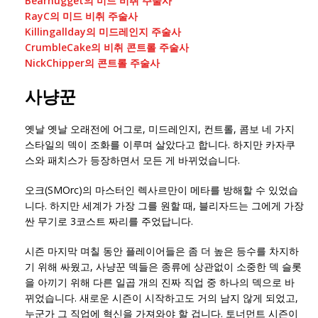
Bearnugget의 미드 비취 주술사
RayC의 미드 비취 주술사
Killingallday의 미드레인지 주술사
CrumbleCake의 비취 콘트롤 주술사
NickChipper의 콘트롤 주술사
사냥꾼
옛날 옛날 오래전에 어그로, 미드레인지, 컨트롤, 콤보 네 가지
스타일의 덱이 조화를 이루며 살았다고 합니다. 하지만 카자쿠
스와 패치스가 등장하면서 모든 게 바뀌었습니다.
오크(SMOrc)의 마스터인 렉사르만이 메타를 방해할 수 있었습
니다. 하지만 세계가 가장 그를 원할 때, 블리자드는 그에게 가장
싼 무기로 3코스트 짜리를 주었답니다.
시즌 마지막 며칠 동안 플레이어들은 좀 더 높은 등수를 차지하
기 위해 싸웠고, 사냥꾼 덱들은 종류에 상관없이 소중한 덱 슬롯
을 아끼기 위해 다른 일곱 개의 진짜 직업 중 하나의 덱으로 바
뀌었습니다. 새로운 시즌이 시작하고도 거의 남지 않게 되었고,
누군가 그 직업에 혁신을 가져와야 할 겁니다. 토너먼트 시즌이