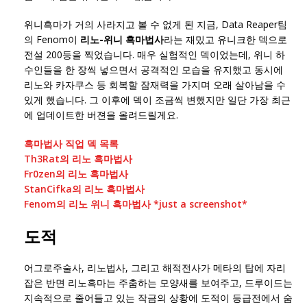
위니흑마가 거의 사라지고 볼 수 없게 된 지금, Data Reaper팀
의 Fenom이
리노-위니 흑마법사
라는 재밌고 유니크한 덱으로
전설 200등을 찍었습니다. 매우 실험적인 덱이었는데, 위니 하
수인들을 한 장씩 넣으면서 공격적인 모습을 유지했고 동시에
리노와 카자쿠스 등 회복할 잠재력을 가지며 오래 살아남을 수
있게 했습니다. 그 이후에 덱이 조금씩 변했지만 일단 가장 최근
에 업데이트한 버젼을 올려드릴게요.
흑마법사 직업 덱 목록
Th3Rat의 리노 흑마법사
Fr0zen의 리노 흑마법사
StanCifka의 리노 흑마법사
Fenom의 리노 위니 흑마법사 *just a screenshot*
도적
어그로주술사, 리노법사, 그리고 해적전사가 메타의 탑에 자리
잡은 반면 리노흑마는 주춤하는 모양새를 보여주고, 드루이드는
지속적으로 줄어들고 있는 작금의 상황에 도적이 등급전에서 숨