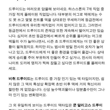
드루이드는 여러모로 암울해 보이네요. 하스스톤의 7개 직업 중
가장 적게 플레이된 직업입니다. 대부분의 어그로 덱에게는 수
도 못 쓰고 몇몇 컨트롤 덱을 상대로만 우세하기에 등급전에서
드루이드에게 유리한 매치업이 거의 없어지고 있고, 그러면서
등급전에서 드루이드의 존재감 또한 계속해서 떨어지고만 있습
니다. 심지어 초반 등급전에서 빠르게 순위를 올리려는 어그로
덱들의 수가 늘어나면서, 시즌 초 드루이드에게는 더 안 좋은 상
황이 펼쳐졌지요. 하지만 리노 법사와 방밀 전사의 숫자가 늘어
나고 있고, 드루이드에게 더 좋은 환경을 만들어 줄겁니다. 상대
에게 승리를 주어 부유하게 만들어 주고 싶거나, 전사의 아케이
나이트 도끼에 명치가 찍혀 잠들고 싶다면 드루이드를 플레이하
세요.
비취 드루이드
는 드루이드 중 가장 인기 있는 덱 타입이지만, 쉽
지 않은 그 덱의 특성상 확장팩 초반 이후 덱에 거의 혁신이라
할만한 게 없었습니다. 산성 늪수액괴물이나 양분흡수만이 그나
마 인기 있는 변화였어요.
그 외 유일하게 보이는 드루이드 덱타입은
쿤 말리고스 드루이