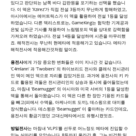
있다고 판단되는 남쪽 바다 갑판원을 포기하는 선택을 했습니
다. 이 덱은 ‘Xzirez’가 직접 전설 3등까지 무난하게 항해하였고,
아시아에서는 에어트릭스가 이 덱을 활용하여 전설 1등을 달성
하였습니다. 다른 덱리스트로는, GameKing는 험악한 기계공과
은빛 십자군 기사를 채용하여 느림템포의 덱을 상대로 강력함을
가져오려 하였습니다. 전설 14등을 달성하며 시즌을 마무리했
죠. 해적전사는 무난히 현메타에 적응해가고 있습니다. 메타가
해적전사에 적응해간것처럼 말이죠.
용전사
에게 가장 중요한 변화들은 이미 지나간 것 같습니다.
‘C4mlann’ 과 ‘Twobiers’ 의 하이브리드 전사와 클래식 전시관리
인 덱이 메인 덱으로 자리를 잡았거든요. 과거에 용전사의 키 카
드로 활용된 격돌은 전시관리인의 상승과 동시에 줄어들었는데
요, 마침내 ‘Bearnugget’ 의 아시아와 미국 서버의 1등을 달성한
덱을 통해서 돌아왔습니다. 이 덱은 다른 한 장만 기용된 카드들
을 빼고(피에서 수액을, 아케나이트 도끼), 데스윙으로 대미를
장식했습니다. 데스윙은 ‘Bearnugget’ 이 좋아하는 카드인데요,
용전사의 황금기였던 고대신메타에서도 유행시켰엇죠..
방밀전사
는 마침내 ‘VLPS’를 선두로 어느정도 메타에 진입할 수
있는 실마리를 모았습니다. 8등까지 올라간 후, 그는 비겁한 밀