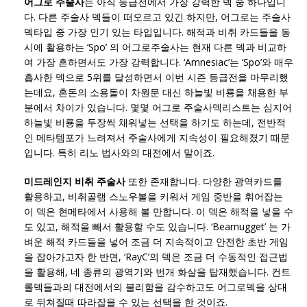
어그로 주술사
는 아직 등급전에서 가장 강력한 덱 중 하나입니
다. 다른 주술사 덱들이 떠오르고 있긴 하지만, 어그로는 주술사
덱타입 중 가장 인기 있는 타입입니다. 해적과 비취 카드들을 동
시에 활용하는 ‘Spo’ 의 어그로주술사는 현재 다른 덱과 비교하
여 가장 흔하면서도 가장 강력합니다. ‘Amnesiac’는 ‘Spo’와 매우
흡사한 덱으로 5위를 달성하면서 이번 시즌 등급전을 마무리했
는데요, 혼돈의 소용돌이 차원문 대신 하늘빛 비룡을 채용한 부
분에서 차이가 있습니다. 몇몇 어그로 주술사덱리스트는 심지어
하늘빛 비룡을 두장씩 채워넣는 선택을 하기도 하는데, 전반적
인 메타템포가 느려져서 주술사에게 지속성이 필요해졌기 때문
입니다. 특히 리노 법사와의 대전에서 말이죠.
미드레인지 비취 주술사
또한 존재합니다. 다양한 광역카드를
활용하고, 비취골램 스노우볼을 키워서 게임 중반을 휘어잡는
이 덱은 현메타에서 사용해 볼 만합니다. 이 덱은 해적을 넣을 수
도 있고, 해적을 빼서 활용할 수도 있습니다. ‘Bearnugget’ 는 가
벼운 해적 카드들을 넣어 조금 더 지속적이고 안전한 초반 게임
을 잡아가고자 한 반면, ‘RayC’의 덱은 조금 더 수동적인 접근법
을 활용해, 네 종류의 광역기와 번개 화살을 탑재했습니다. 컨트
롤덱들과의 대전에서의 불리함을 감수하고도 어그로덱을 상대
로 뒤쳐질때 따라잡을 수 있는 선택을 한 것이죠.