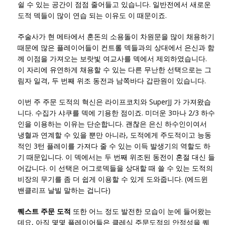
쉴 수 있는 공간이 점점 줄어들고 있습니다. 일반전에서 새로운
도적 덱들이 많이 연습 되는 이유도 이 때문이죠.
주술사가 현 메타에서 혼돈의 소용돌이 차원문을 많이 채용하기
때문에 많은 플레이어들이 컨트롤 덱들과의 상대에서 은신과 함
께 이점을 가져오는 보랏빛 여교사를 덱에서 제외하였습니다.
이 자리에 유연하게 채용할 수 있는 다른 무난한 선택으로는 그
림자 일격, 두 번째 위조 동전과 남쪽바다 갑판원이 있습니다.
이번 주 주문 도적의 혁신은 라이프코치와 SuperJJ 가 가져왔습
니다. 수집가 샤쿠를 덱에 기용한 점이죠. 미더운 3마나 2/3 하수
인을 이용하는 이유는 단순합니다. 괜찮은 은신 하수인이여서
냉혈과 연계할 수 있을 뿐만 아니라, 도적에게 주도적이고 능동
적인 3턴 플레이를 가져다 줄 수 있는 이득 발생기의 역할도 하
기 때문입니다. 이 덱에서는 두 번째 위조된 동전이 혼절 대신 들
어갑니다. 이 선택은 어그로덱들을 상대할 때 쓸 수 있는 도적의
비장의 무기를 좀 더 쉽게 이용할 수 있게 도와줍니다. (에드윈
밴클리프 날빌 말하는 겁니다)
퀘스트 주문 도적
또한 어느 정도 발전한 모습이 눈에 들어왔는
데요, 아직 몇몇 플레이어들은 클레식 주문도적의 안정성을 퀘